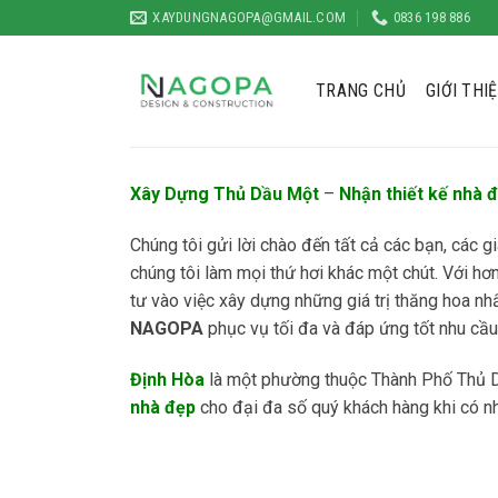
Skip
XAYDUNGNAGOPA@GMAIL.COM
0836 198 886
to
content
TRANG CHỦ
GIỚI THI
Xây Dựng Thủ Dầu Một
–
Nhận thiết kế nhà 
Chúng tôi gửi lời chào đến tất cả các bạn, các 
chúng tôi làm mọi thứ hơi khác một chút. Với hơn
tư vào việc xây dựng những giá trị thăng hoa n
NAGOPA
phục vụ tối đa và đáp ứng tốt nhu cầ
Định Hòa
là một phường thuộc Thành Phố Thủ D
nhà đẹp
cho đại đa số quý khách hàng khi có nh