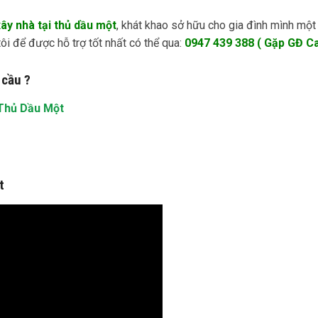
xây nhà tại thủ dầu một
, khát khao sở hữu cho gia đình mình một
tôi để được hỗ trợ tốt nhất có thể qua:
0947 439 388 ( Gặp GĐ C
 cầu ?
 Thủ Dầu Một
t