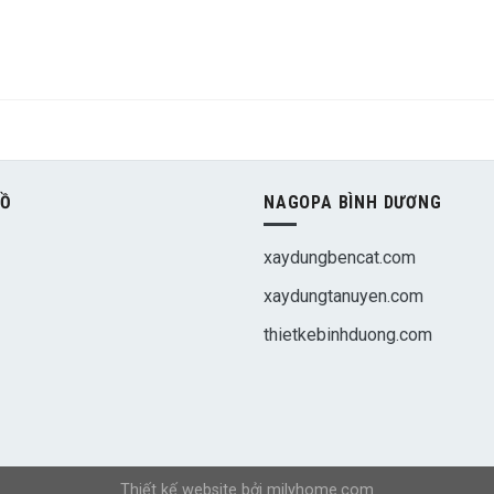
ĐỒ
NAGOPA BÌNH DƯƠNG
xaydungbencat.com
xaydungtanuyen.com
thietkebinhduong.com
Thiết kế website bởi
milyhome.com