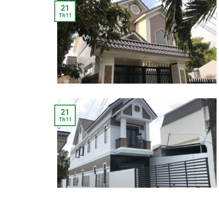
21
Th11
21
Th11