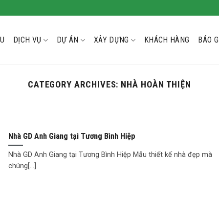
ỆU
DỊCH VỤ
DỰ ÁN
XÂY DỰNG
KHÁCH HÀNG
BÁO G
CATEGORY ARCHIVES:
NHÀ HOÀN THIỆN
Nhà GD Anh Giang tại Tương Bình Hiệp
Nhà GD Anh Giang tại Tương Bình Hiệp Mẫu thiết kế nhà đẹp mà
chúng[...]